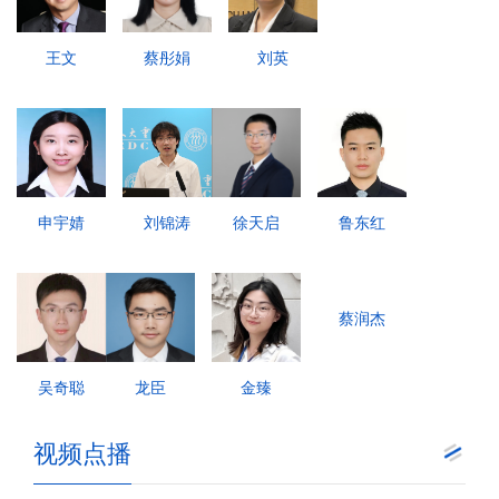
王文
蔡彤娟
刘英
申宇婧
刘锦涛
徐天启
鲁东红
蔡润杰
吴奇聪
龙臣
金臻
视频点播