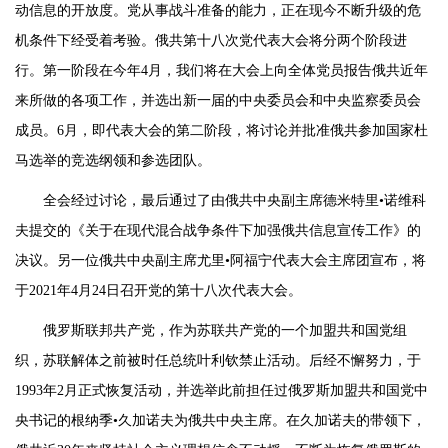
动信息的开放度。党从事战斗准备的能力，正在现今不断升级的危
机条件下经受着考验。俄共第十八次党代表大会将分两个阶段进
行。第一阶段在今年4月，我们将在大会上向全体党员报告俄共近年
来所做的各项工作，并选出新一届的中央委员会和中央监察委员会
成员。6月，即代表大会的第二阶段，将讨论并批准俄共参加国家杜
马选举的竞选纲领和参选团队。
全会经过讨论，最后通过了由俄共中央副主席德米特里•诺维科
夫提交的《关于在现代混合战争条件下加强俄共信息宣传工作》的
决议。另一位俄共中央副主席尤里•阿福宁代表大会主席团宣布，将
于2021年4月24日召开党的第十八次代表大会。
俄罗斯联邦共产党，作为苏联共产党的一个加盟共和国党组
织，苏联解体之前被时任总统叶利钦禁止活动。后经不懈努力，于
1993年2月正式恢复活动，并选举此前担任过俄罗斯加盟共和国党中
央书记的根纳季•久加诺夫为俄共中央主席。在久加诺夫的带领下，