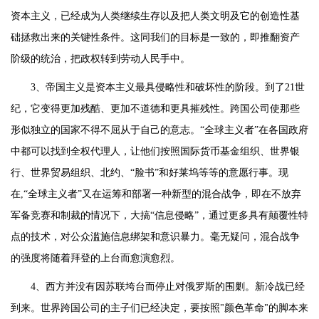
资本主义，已经成为人类继续生存以及把人类文明及它的创造性基
础拯救出来的关键性条件。这同我们的目标是一致的，即推翻资产
阶级的统治，把政权转到劳动人民手中。
3、帝国主义是资本主义最具侵略性和破坏性的阶段。到了21世
纪，它变得更加残酷、更加不道德和更具摧残性。跨国公司使那些
形似独立的国家不得不屈从于自己的意志。“全球主义者”在各国政府
中都可以找到全权代理人，让他们按照国际货币基金组织、世界银
行、世界贸易组织、北约、“脸书”和好莱坞等等的意愿行事。现
在,“全球主义者”又在运筹和部署一种新型的混合战争，即在不放弃
军备竞赛和制裁的情况下，大搞“信息侵略”，通过更多具有颠覆性特
点的技术，对公众滥施信息绑架和意识暴力。毫无疑问，混合战争
的强度将随着拜登的上台而愈演愈烈。
4、西方并没有因苏联垮台而停止对俄罗斯的围剿。新冷战已经
到来。世界跨国公司的主子们已经决定，要按照"颜色革命"的脚本来