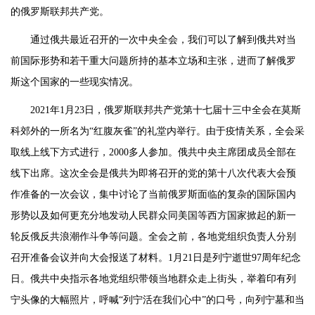
的俄罗斯联邦共产党。
通过俄共最近召开的一次中央全会，我们可以了解到俄共对当
前国际形势和若干重大问题所持的基本立场和主张，进而了解俄罗
斯这个国家的一些现实情况。
2021年1月23日，俄罗斯联邦共产党第十七届十三中全会在莫斯
科郊外的一所名为“红腹灰雀”的礼堂内举行。由于疫情关系，全会采
取线上线下方式进行，2000多人参加。俄共中央主席团成员全部在
线下出席。这次全会是俄共为即将召开的党的第十八次代表大会预
作准备的一次会议，集中讨论了当前俄罗斯面临的复杂的国际国内
形势以及如何更充分地发动人民群众同美国等西方国家掀起的新一
轮反俄反共浪潮作斗争等问题。全会之前，各地党组织负责人分别
召开准备会议并向大会报送了材料。1月21日是列宁逝世97周年纪念
日。俄共中央指示各地党组织带领当地群众走上街头，举着印有列
宁头像的大幅照片，呼喊“列宁活在我们心中”的口号，向列宁墓和当