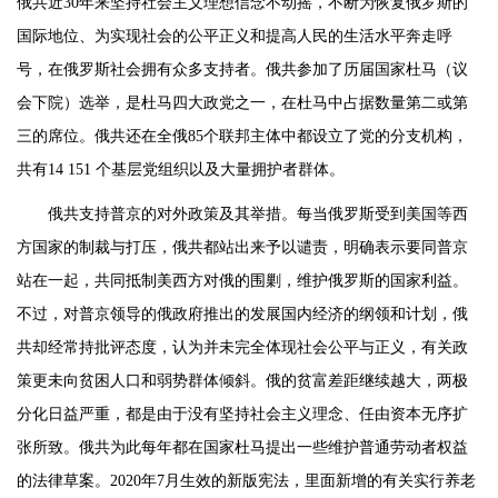
俄共近30年来坚持社会主义理想信念不动摇，不断为恢复俄罗斯的
国际地位、为实现社会的公平正义和提高人民的生活水平奔走呼
号，在俄罗斯社会拥有众多支持者。俄共参加了历届国家杜马（议
会下院）选举，是杜马四大政党之一，在杜马中占据数量第二或第
三的席位。俄共还在全俄85个联邦主体中都设立了党的分支机构，
共有14 151 个基层党组织以及大量拥护者群体。
俄共支持普京的对外政策及其举措。每当俄罗斯受到美国等西
方国家的制裁与打压，俄共都站出来予以谴责，明确表示要同普京
站在一起，共同抵制美西方对俄的围剿，维护俄罗斯的国家利益。
不过，对普京领导的俄政府推出的发展国内经济的纲领和计划，俄
共却经常持批评态度，认为并未完全体现社会公平与正义，有关政
策更未向贫困人口和弱势群体倾斜。俄的贫富差距继续越大，两极
分化日益严重，都是由于没有坚持社会主义理念、任由资本无序扩
张所致。俄共为此每年都在国家杜马提出一些维护普通劳动者权益
的法律草案。2020年7月生效的新版宪法，里面新增的有关实行养老