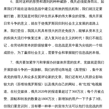
6、面对这样的形势和遇到的种种威胁，俄共必须挺身而出。如
果我们不能在这场信息战中建立起有效的抵抗机制，我们就注定要
被打败，那无疑是对我们毕生所从事的伟大事业的背叛。俄共开展
日常斗争的意义，就在于使俄罗斯回归到社会主义发展的道路上
来。我们坚信，我国人民具有强大的历史免疫力，能够从资本主义
的疾病大流行中恢复过来，进入复兴社会主义的时代！我们不能忘
记，在劳动和资本的阶级较量中，信息战是其中最为尖锐的一个组
成部分。为了赢得社会主义，需要学会和掌握能打信息战的本领。
7、俄共要加紧学习和掌握办好媒体所需的技术。党媒就是我们
开展阶级斗争的一面旗帜。我们的理论阵地是《真理报》，集中发
表党的领导人和众多左翼评论家的文章。我们还有对人民群众影响
较大的《苏维埃俄罗斯报》以及俄共自己的网站，有“红线”电视频
道。在社交媒体，俄共2020年的报道量超过了360万次；每个月被点
赞、跟帖和转发的数量达1800万次；新增加的用户一下子多了3倍。
但我们要意识到，没有哪一种单一的宣传方法可以包打信息战的所