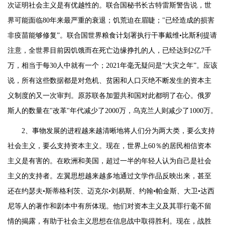
次证明社会主义是有优越性的。联合国秘书长古特雷斯警告说，世
界可能面临80年来最严重的衰退；饥荒迫在眉睫；"已经造成的损害
非疫苗能够修复”。联合国世界粮食计划署执行干事戴维•比斯利提请
注意，全世界目前因饥饿而在死亡边缘挣扎的人，已经达到2亿7千
万，相当于每30人中就有一个；2021年毫无疑问是“大灾之年”。应该
说，所有这些数据都是对危机、贫困和人口灭绝不断发生的资本主
义制度的又一次审判。原苏联各加盟共和国对此都明了在心。俄罗
斯人的数量在"改革"年代减少了2000万，乌克兰人则减少了1000万。
2、事物发展的进程越来越清晰地将人们分为两大类，要么支持
社会主义，要么支持资本主义。现在，世界上60％的居民相信资本
主义是有害的。在欧洲和美国，超过一半的年轻人认为自己是社会
主义的支持者。左翼思想越来越多地通过文学作品反映出来，甚至
还在约瑟夫•斯蒂格利茨、迈克尔•刘易斯、约翰•帕金斯、大卫•达西
尼等人的著作和剧本中有所体现。他们对资本主义及其罪行毫不留
情的揭露，有助于社会主义思想在信息战中取得胜利。现在，战胜