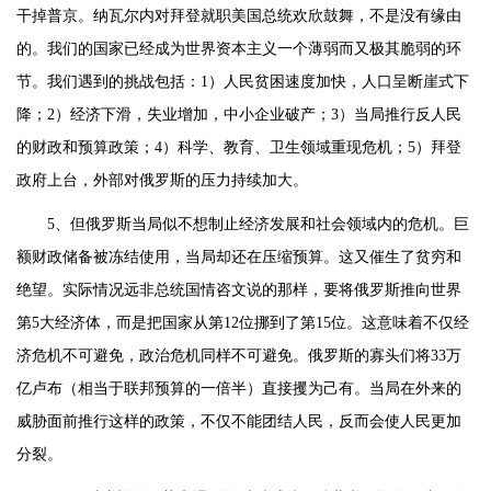
干掉普京。纳瓦尔内对拜登就职美国总统欢欣鼓舞，不是没有缘由
的。我们的国家已经成为世界资本主义一个薄弱而又极其脆弱的环
节。我们遇到的挑战包括：1）人民贫困速度加快，人口呈断崖式下
降；2）经济下滑，失业增加，中小企业破产；3）当局推行反人民
的财政和预算政策；4）科学、教育、卫生领域重现危机；5）拜登
政府上台，外部对俄罗斯的压力持续加大。
5、但俄罗斯当局似不想制止经济发展和社会领域内的危机。巨
额财政储备被冻结使用，当局却还在压缩预算。这又催生了贫穷和
绝望。实际情况远非总统国情咨文说的那样，要将俄罗斯推向世界
第5大经济体，而是把国家从第12位挪到了第15位。这意味着不仅经
济危机不可避免，政治危机同样不可避免。俄罗斯的寡头们将33万
亿卢布（相当于联邦预算的一倍半）直接攫为己有。当局在外来的
威胁面前推行这样的政策，不仅不能团结人民，反而会使人民更加
分裂。