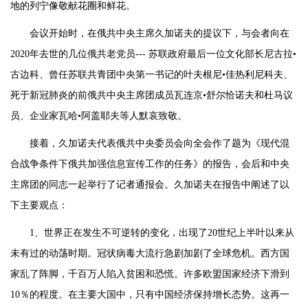
地的列宁像敬献花圈和鲜花。
会议开始时，在俄共中央主席久加诺夫的提议下，与会者向在
2020年去世的几位俄共老党员--- 苏联政府最后一位文化部长尼古拉•
古边科、曾任苏联共青团中央第一书记的叶夫根尼•佳热利尼科夫、
死于新冠肺炎的前俄共中央主席团成员瓦连京•舒尔恰诺夫和杜马议
员、企业家瓦哈•阿盖耶夫等人默哀致敬。
接着，久加诺夫代表俄共中央委员会向全会作了题为《现代混
合战争条件下俄共加强信息宣传工作的任务》的报告，会后和中央
主席团的同志一起举行了记者通报会。久加诺夫在报告中阐述了以
下主要观点：
1、世界正在发生不可逆转的变化，出现了20世纪上半叶以来从
未有过的动荡时期。冠状病毒大流行急剧加剧了全球危机。西方国
家乱了阵脚，千百万人陷入贫困和恐慌。许多欧盟国家经济下滑到
10％的程度。在主要大国中，只有中国经济保持增长态势。这再一